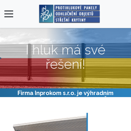
I hluk má své
řešení!
Firma Inprokom s.r.o. je výhradním
distributorem panelů BUDAN® pro ČR a SR!